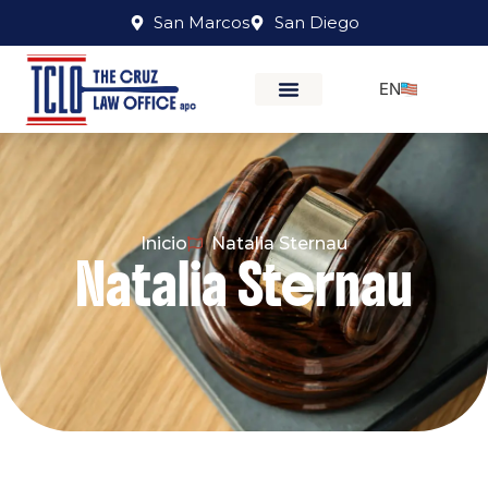
San Marcos
San Diego
EN
Inicio
Natalia Sternau
Natalia Sternau